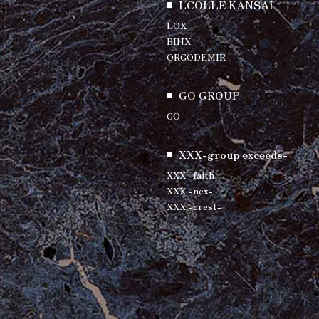
LCOLLE KANSAI
LOX
BINX
ORGODEMIR
GO GROUP
GO
XXX-group exceeds-
XXX -faith-
XXX -nex-
XXX -crest-