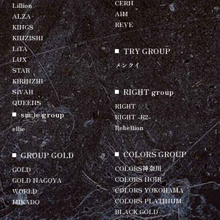
CERN
Lillion
AIM
ALZA
REVE
KINGS
KINZISHI
LiTA
TRY GROUP
LUX
メンクイ
STAR
KIRINZHI
RIGHT group
SiVAH
QUEENS
RIGHT
sm:)e group
RIGHT -R2-
Rebellion
ellie
COLORS GROUP
GROUP GOLD
COLORS神奈川
GOLD
COLORS NOIR
GOLD NAGOYA
COLORS YOKOHAMA
WORLD
COLORS PLATINUM
MIKADO
BLACK GOLD