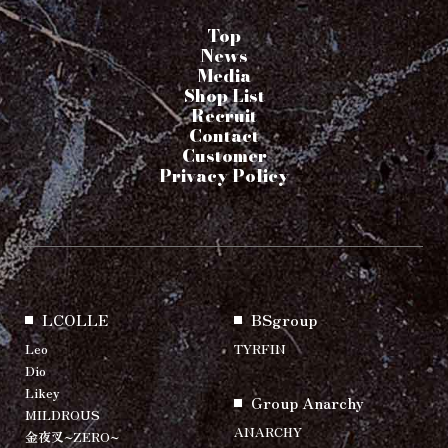
Top
News
Media
Shop List
Recruit
Contact
Customer
Privacy Policy
LCOLLE
BSgroup
Leo
TYRFIN
Dio
Likey
Group Anarchy
MILDROUS
ANARCHY
金夜叉~ZERO~