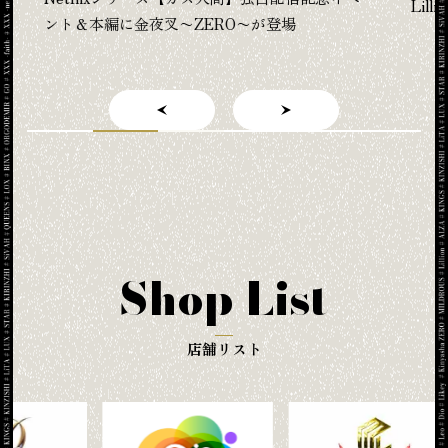
「
『教育番組 タマ 1st写真集 げんじつとうひ』に
Lillionが登場
Shop List
店舗リスト