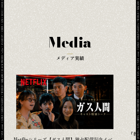
Media
メディア実績
『
ベ