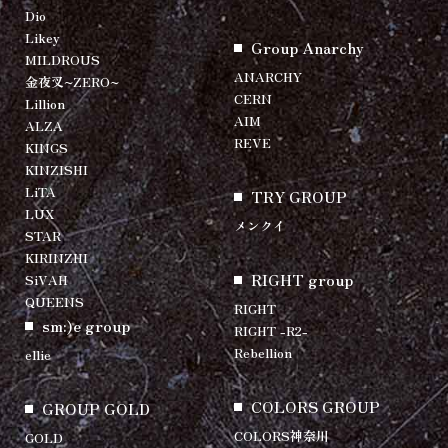
Dio
Likey
Group Anarchy
MILDROUS
ANARCHY
金夜叉~ZERO~
CERN
Lillion
AIM
ALZA
REVE
KINGS
KINZISHI
LiTA
TRY GROUP
LUX
メンクイ
STAR
KIRINZHI
RIGHT group
SiVAH
QUEENS
RIGHT
sm:)e group
RIGHT -R2-
Rebellion
ellie
COLORS GROUP
GROUP GOLD
COLORS神奈川
GOLD