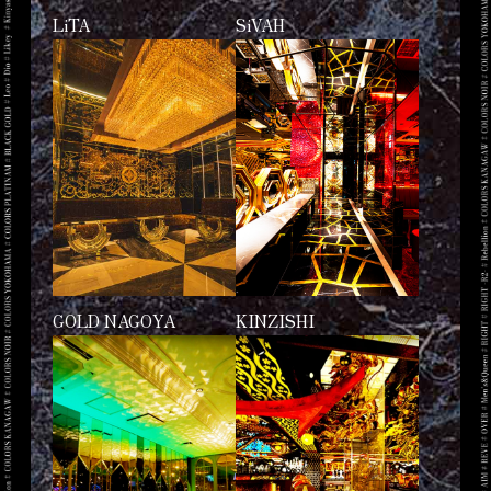
LiTA
SiVAH
GOLD NAGOYA
KINZISHI