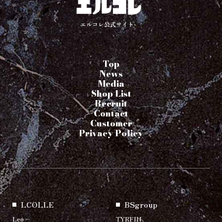
エルコレ公式サイト
Top
News
Media
Shop List
Recruit
Contact
Customer
Privacy Policy
LCOLLE
BSgroup
Leo
TYRFIN