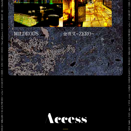
MILDROUS
金夜叉~ZERO~
Access