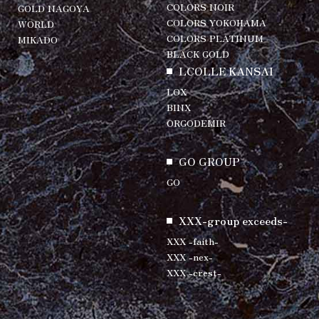
COLORS NOIR
GOLD NAGOYA
COLORS YOKOHAMA
WORLD
COLORS PLATINUM
MIKADO
BLACK GOLD
LCOLLE KANSAI
LOX
BINX
ORGODEMIR
GO GROUP
GO
XXX-group exceeds-
XXX -faith-
XXX -nex-
XXX -crest-