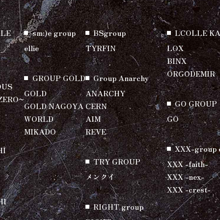
LE
sm:)e group
BSgroup
LCOLLE K
ellie
TYRFIN
LOX
BINX
ORGODEMIR
GROUP GOLD
Group Anarchy
OUS
GOLD
ANARCHY
ZERO~
GO GROUP
GOLD NAGOYA
CERN
WORLD
AIM
GO
MIKADO
REVE
XXX-group 
HI
TRY GROUP
XXX -faith-
メンクイ
XXX -nex-
XXX -crest-
HI
RIGHT group