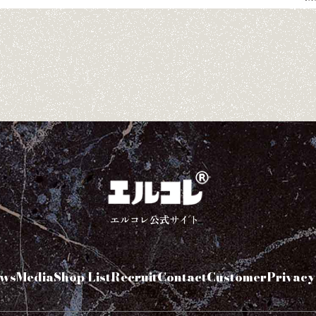
エルコレ公式サイト
ws
Media
Shop List
Recruit
Contact
Customer
Privacy