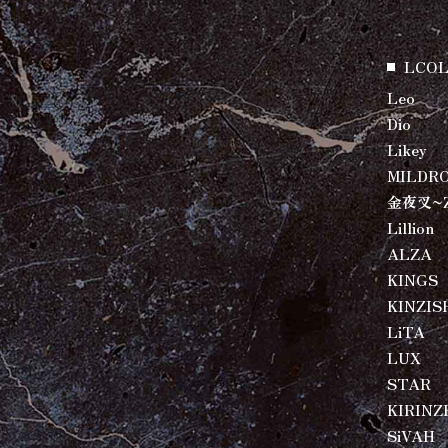
LCOL
Leo
Dio
Likey
MILDR
金夜叉~
Lillion
ALZA
KINGS
KINZIS
LiTA
LUX
STAR
KIRINZ
SiVAH