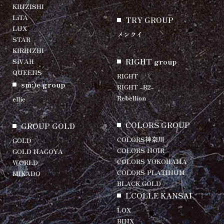
KINZISHI
LiTA
TRY GROUP
LUX
メンクイ
STAR
KIRINZHI
RIGHT group
SiVAH
QUEENS
RIGHT
sm:)e group
RIGHT -R2-
Rebellion
ellie
COLORS GROUP
GROUP GOLD
COLORS神奈川
GOLD
COLORS NOIR
GOLD NAGOYA
COLORS YOKOHAMA
WORLD
COLORS PLATINUM
MIKADO
BLACK GOLD
LCOLLE KANSAI
LOX
BINX