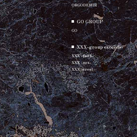
ORGODEMIR
GO GROUP
GO
XXX-group exceeds-
XXX -faith-
XXX -nex-
XXX -crest-