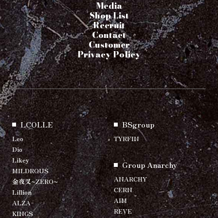
Media
Shop List
Recruit
Contact
Customer
Privacy Policy
LCOLLE
BSgroup
Leo
TYRFIN
Dio
Likey
Group Anarchy
MILDROUS
ANARCHY
金夜叉~ZERO~
CERN
Lillion
AIM
ALZA
REVE
KINGS