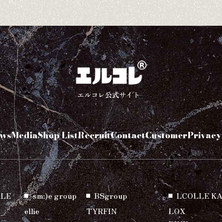
エルコレ公式サイト
ws
Media
Shop List
Recruit
Contact
Customer
Privacy
LE
sm:)e group
BSgroup
LCOLLE K
ellie
TYRFIN
LOX