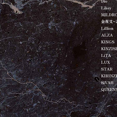
Dio
Likey
MILDR
金夜叉~
Lillion
ALZA
KINGS
KINZIS
LiTA
LUX
STAR
KIRINZ
SiVAH
QUEEN