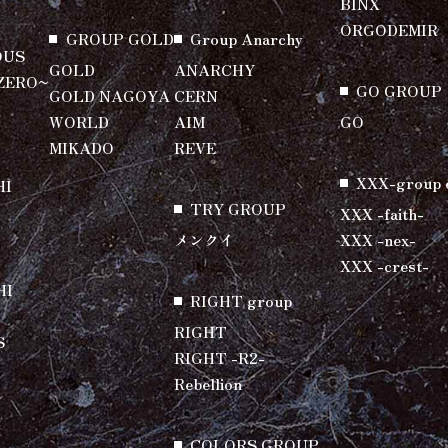
BINX
ORGODEMIR
GROUP GOLD
Group Anarchy
OUS
GOLD
ANARCHY
ZERO~
GO GROUP
GOLD NAGOYA
CERN
WORLD
AIM
GO
MIKADO
REVE
XXX-group 
HI
TRY GROUP
XXX -faith-
メンクイ
XXX -nex-
XXX -crest-
HI
RIGHT group
RIGHT
S
RIGHT -R2-
Rebellion
COLORS GROUP