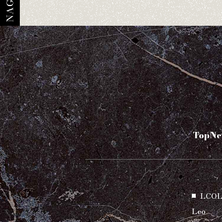
Top
Ne
LCOL
Leo