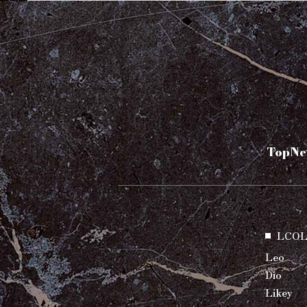
Top
Ne
LCOL
Leo
Dio
Likey