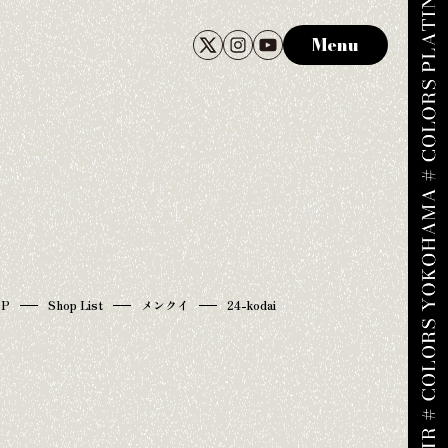
Menu
OP
Shop List
メンクイ
24-kodai