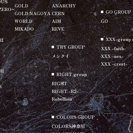
OUS
GOLD
ANARCHY
ZERO~
GO GROUP
GOLD NAGOYA
CERN
WORLD
AIM
GO
MIKADO
REVE
XXX-group 
HI
TRY GROUP
XXX -faith-
メンクイ
XXX -nex-
XXX -crest-
HI
RIGHT group
RIGHT
S
RIGHT -R2-
Rebellion
COLORS GROUP
COLORS神奈川