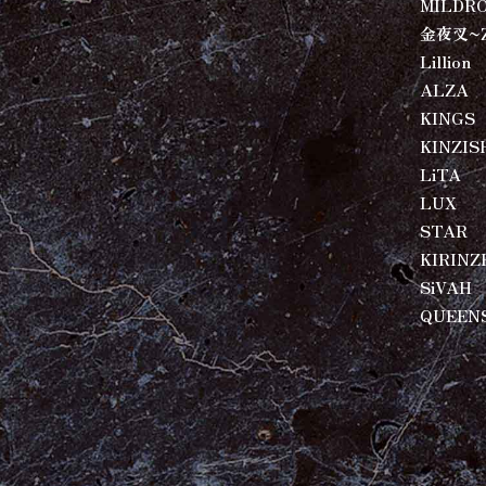
MILDR
金夜叉~
Lillion
ALZA
KINGS
KINZIS
LiTA
LUX
STAR
KIRINZ
SiVAH
QUEEN