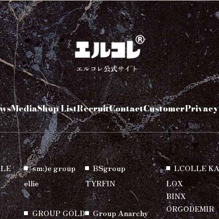
エルコレ公式サイト
ws
Media
Shop List
Recruit
Contact
Customer
Privacy
LE
sm:)e group
BSgroup
LCOLLE K
ellie
TYRFIN
LOX
BINX
ORGODEMIR
GROUP GOLD
Group Anarchy