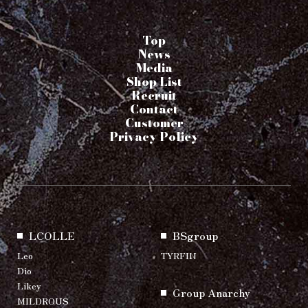
Top
News
Media
Shop List
Recruit
Contact
Customer
Privacy Policy
LCOLLE
BSgroup
Leo
TYRFIN
Dio
Likey
Group Anarchy
MILDROUS