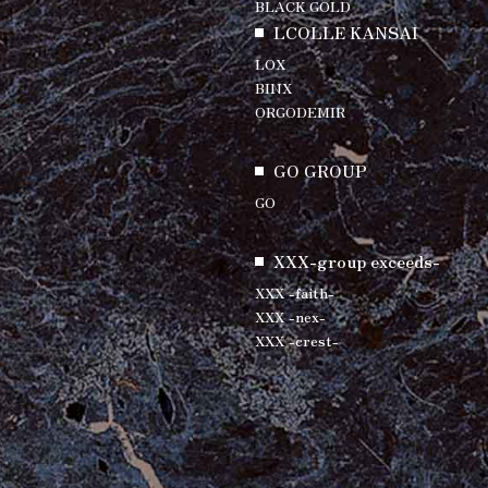
BLACK GOLD
LCOLLE KANSAI
LOX
BINX
ORGODEMIR
GO GROUP
GO
XXX-group exceeds-
XXX -faith-
XXX -nex-
XXX -crest-