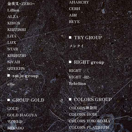
ANARCHY
金夜叉~ZERO~
CERN
Lillion
AIM
ALZA
REVE
KINGS
KINZISHI
LiTA
TRY GROUP
LUX
メンクイ
STAR
KIRINZHI
RIGHT group
SiVAH
QUEENS
RIGHT
sm:)e group
RIGHT -R2-
Rebellion
ellie
COLORS GROUP
GROUP GOLD
COLORS神奈川
GOLD
COLORS NOIR
GOLD NAGOYA
COLORS YOKOHAMA
WORLD
COLORS PLATINUM
MIKADO