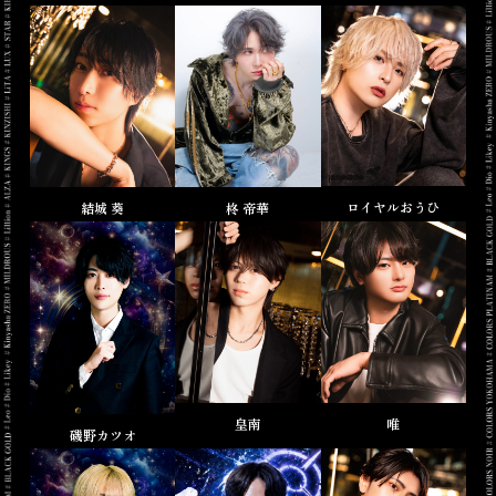
ロイヤルおうひ
結城 葵
柊 帝華
皇南
唯
磯野カツオ