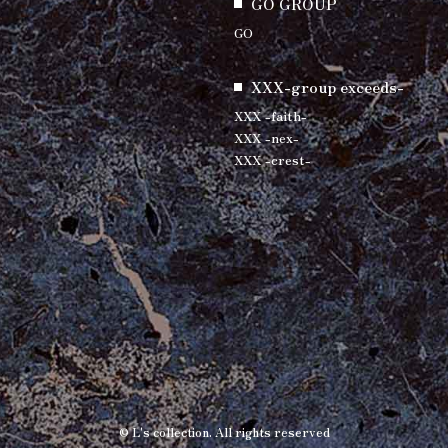
GO GROUP
GO
XXX-group exceeds-
XXX -faith-
XXX -nex-
XXX -crest-
© L's collection. All rights reserved