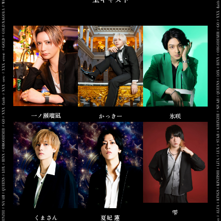
一ノ瀬瑠凪
かっきー
氷咲
雫
くまさん
夏妃 蓮