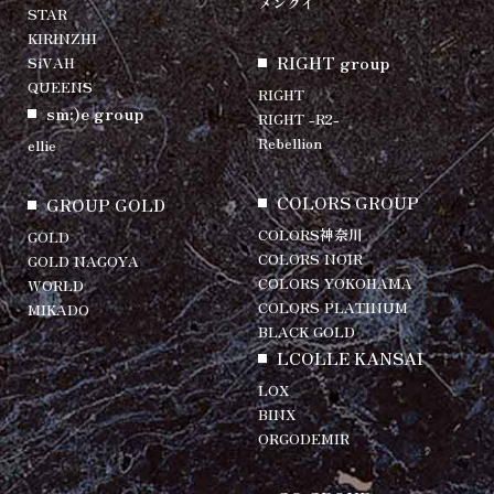
メンクイ
STAR
KIRINZHI
RIGHT group
SiVAH
QUEENS
RIGHT
sm:)e group
RIGHT -R2-
Rebellion
ellie
COLORS GROUP
GROUP GOLD
COLORS神奈川
GOLD
COLORS NOIR
GOLD NAGOYA
COLORS YOKOHAMA
WORLD
COLORS PLATINUM
MIKADO
BLACK GOLD
LCOLLE KANSAI
LOX
BINX
ORGODEMIR