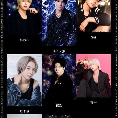
Sei
れおん
ホシノ薫
夜一
統次
なぎさ