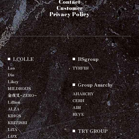
Contact
Customer
Privacy Policy
LCOLLE
BSgroup
Leo
TYRFIN
Dio
Likey
Group Anarchy
MILDROUS
ANARCHY
金夜叉~ZERO~
CERN
Lillion
AIM
ALZA
REVE
KINGS
KINZISHI
LiTA
TRY GROUP
LUX